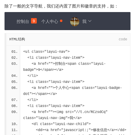
除了一般的文字导航，我们还内置了图片和徽章的支持，如：
控制台
9
个人中心
我
HTML结构
code
<ul class="layui-nav">
  <li class="layui-nav-item">
    <a href="">控制台<span class="layui-
badge">9</span></a>
  </li>
  <li class="layui-nav-item">
    <a href="">个人中心<span class="layui-badge-
dot"></span></a>
  </li>
  <li class="layui-nav-item">
    <a href=""><img src="//t.cn/RCzsdCq" 
class="layui-nav-img">我</a>
    <dl class="layui-nav-child">
      <dd><a href="javascript:;">修改信息</a></dd>