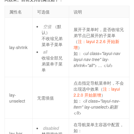
属性名
可选值
说明
空值
（默
展开子菜单时，是否收缩兄
认）
弟节点已展开的子菜单
不收缩兄弟
（
注：layui 2.2.6 开始新
菜单子菜单
lay-shrink
增
）
all
如：
<ul class="layui-nav
收缩全部兄
layui-nav-tree" lay-
弟菜单子菜
shrink="all"> … </ul>
单
点击指定导航菜单时，不会
出现选中效果（
注：layui
lay-
2.2.0 开始新增
）
无需填值
unselect
如：
<li class="layui-nav-
item" lay-unselect>刷新
</li>
在导航菜单主容器中配置，
disabled
如：
lay-bar