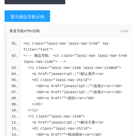
显示侧边导航示例
垂直导航HTML结构
code
<ul class="layui-nav layui-nav-tree" lay-
filter="test">
<!-- 侧边导航: <ul class="layui-nav layui-nav-tree 
layui-nav-side"> -->
  <li class="layui-nav-item layui-nav-itemed">
    <a href="javascript:;">默认展开</a>
    <dl class="layui-nav-child">
      <dd><a href="javascript:;">选项1</a></dd>
      <dd><a href="javascript:;">选项2</a></dd>
      <dd><a href="">跳转</a></dd>
    </dl>
  </li>
  <li class="layui-nav-item">
    <a href="javascript:;">解决方案</a>
    <dl class="layui-nav-child">
      <dd><a href="">移动模块</a></dd>