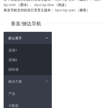
bg-molv
（墨绿）、
layui-bg-blue
（艳蓝）
垂直导航支持的其它背景主题有：
layui-bg-cyan
（藏青）
垂直/侧边导航
默认展开
选项1
选项2
跳转项
解决方案
产品
大数据