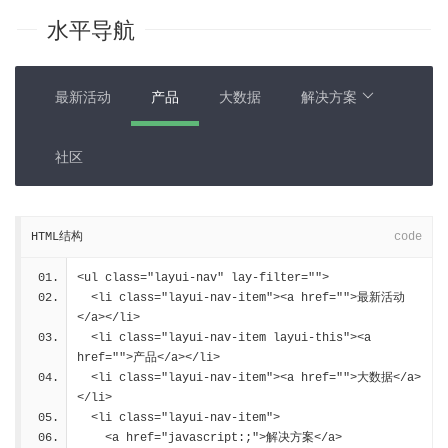
水平导航
最新活动
产品
大数据
解决方案
社区
HTML结构
code
<ul class="layui-nav" lay-filter="">
  <li class="layui-nav-item"><a href="">最新活动
</a></li>
  <li class="layui-nav-item layui-this"><a 
href="">产品</a></li>
  <li class="layui-nav-item"><a href="">大数据</a>
</li>
  <li class="layui-nav-item">
    <a href="javascript:;">解决方案</a>