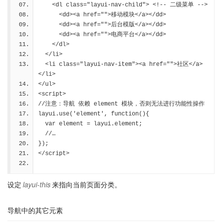
    <dl class="layui-nav-child"> <!-- 二级菜单 -->
      <dd><a href="">移动模块</a></dd>
      <dd><a href="">后台模版</a></dd>
      <dd><a href="">电商平台</a></dd>
    </dl>
  </li>
  <li class="layui-nav-item"><a href="">社区</a>
</li>
</ul>
<script>
//注意：导航 依赖 element 模块，否则无法进行功能性操作
layui.use('element', function(){
  var element = layui.element;
  //…
});
</script>
设定
layui-this
来指向当前页面分类。
导航中的其它元素