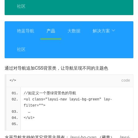
社区
艳蓝导航
产品
大数据
解决方案
社区
通过对导航追加CSS背景类，让导航呈现不同的主题色
</>
code
//如定义一个墨绿背景色的导航
<ul class="layui-nav layui-bg-green" lay-
filter="">
  …
</ul>
水平导航支持的其它背景主题有：
layui-bg-cyan
（藏青）、
layui-