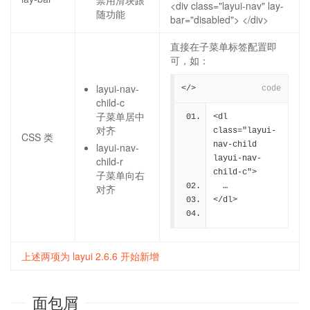
禁用滑块跟
<div class="layui-nav" lay-
随功能
bar="disabled"> </div>
直接在子菜单标签配置即
可，如：
layui-nav-
</>
code
child-c
子菜单居中
<dl 
对齐
class="layui-
CSS 类
nav-child 
layui-nav-
layui-nav-
child-r
child-c">
子菜单向右
  …
对齐
</dl>
上述两项为 layui 2.6.6 开始新增
面包屑