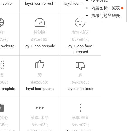
n-senior
layui-icon-refresh
layui-icon-refresh-1
内置图标一览表
跨域问题的解决
站
控制台
表情-惊讶
7ae;
&#xe665;
&#xe664;
n-website
layui-icon-console
layui-icon-face-
surprised
板
赞
踩
663;
&#xe6c6;
&#xe6c5;
n-template
layui-icon-praise
layui-icon-tread
-实心
菜单-水平
菜单-垂直
65d;
&#xe65f;
&#xe671;