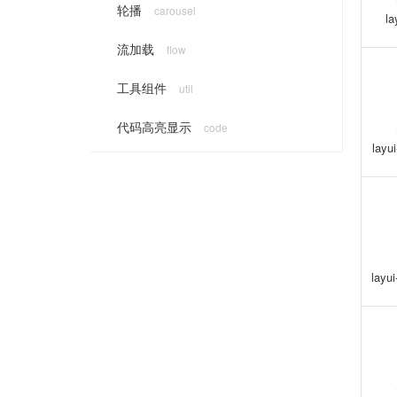
轮播
carousel
la
流加载
flow
工具组件
util
代码高亮显示
code
layu
layu