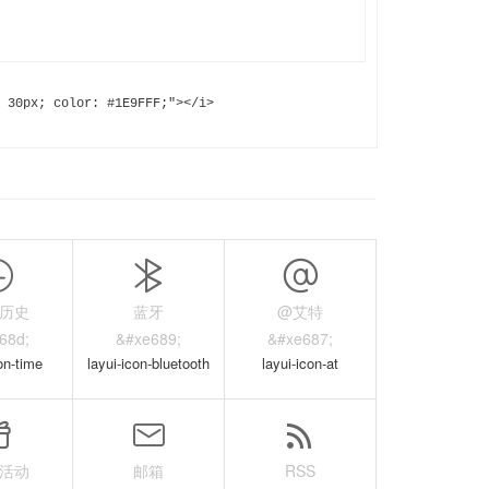
 30px; color: #1E9FFF;"></i>
/历史
蓝牙
@艾特
68d;
&#xe689;
&#xe687;
on-time
layui-icon-bluetooth
layui-icon-at
/活动
邮箱
RSS