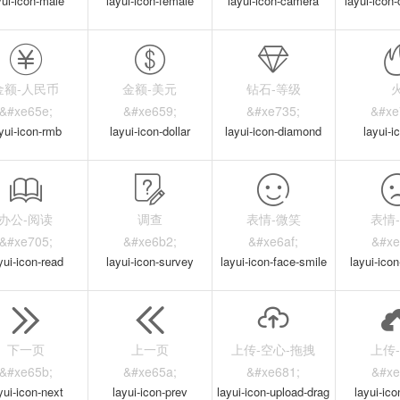
yui-icon-male
layui-icon-female
layui-icon-camera
layui-icon-
金额-人民币
金额-美元
钻石-等级
&#xe65e;
&#xe659;
&#xe735;
&#xe
yui-icon-rmb
layui-icon-dollar
layui-icon-diamond
layui-ic
办公-阅读
调查
表情-微笑
表情
&#xe705;
&#xe6b2;
&#xe6af;
&#xe
yui-icon-read
layui-icon-survey
layui-icon-face-smile
layui-icon
下一页
上一页
上传-空心-拖拽
上传
&#xe65b;
&#xe65a;
&#xe681;
&#xe
yui-icon-next
layui-icon-prev
layui-icon-upload-drag
layui-ic