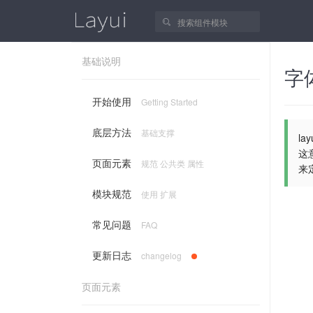
基础说明
字
开始使用
Getting Started
底层方法
基础支撑
l
这
页面元素
规范 公共类 属性
来
模块规范
使用 扩展
常见问题
FAQ
更新日志
changelog
页面元素