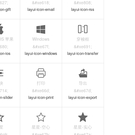
627;
&#xe618;
&#xe808;
on-gift
layui-icon-email
layui-icon-rss
IOS 苹果
Windows
穿梭框
680;
&#xe67f;
&#xe691;
con-ios
layui-icon-windows
layui-icon-transfer
块
打印
导出
714;
&#xe66d;
&#xe67d;
n-slider
layui-icon-print
layui-icon-export
星
星星-空心
星星-实心
6c9;
&#xe67b;
&#xe67a;