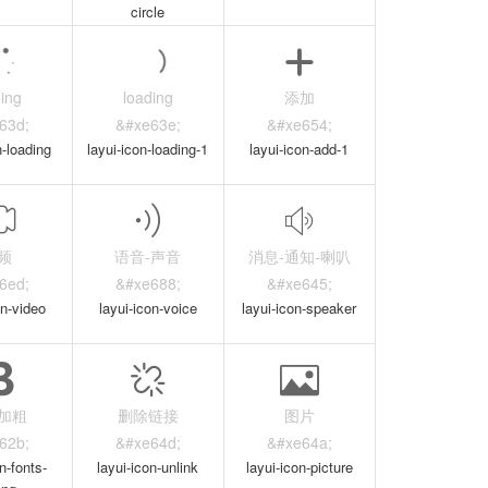
circle
ding
loading
添加
63d;
&#xe63e;
&#xe654;
n-loading
layui-icon-loading-1
layui-icon-add-1
频
语音-声音
消息-通知-喇叭
6ed;
&#xe688;
&#xe645;
on-video
layui-icon-voice
layui-icon-speaker
加粗
删除链接
图片
62b;
&#xe64d;
&#xe64a;
n-fonts-
layui-icon-unlink
layui-icon-picture