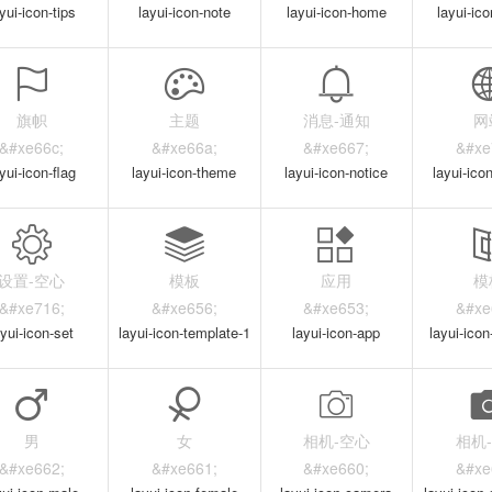
yui-icon-tips
layui-icon-note
layui-icon-home
layui-ico
旗帜
主题
消息-通知
网
&#xe66c;
&#xe66a;
&#xe667;
&#xe
yui-icon-flag
layui-icon-theme
layui-icon-notice
layui-ico
设置-空心
模板
应用
模
&#xe716;
&#xe656;
&#xe653;
&#xe
ayui-icon-set
layui-icon-template-1
layui-icon-app
layui-ico
男
女
相机-空心
相机
&#xe662;
&#xe661;
&#xe660;
&#xe