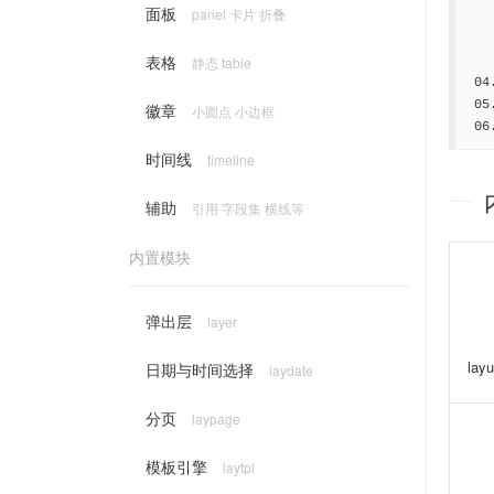
面板
panel 卡片 折叠
表格
静态 table
徽章
小圆点 小边框
时间线
timeline
辅助
引用 字段集 横线等
内置模块
弹出层
layer
layu
日期与时间选择
laydate
分页
laypage
模板引擎
laytpl