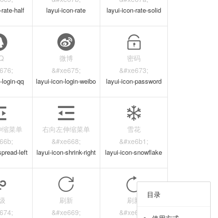
-rate-half
layui-icon-rate
layui-icon-rate-solid
Q
微博
密码
676;
&#xe675;
&#xe673;
-login-qq
layui-icon-login-weibo
layui-icon-password
伸缩菜单
右向左伸缩菜单
雪花
66b;
&#xe668;
&#xe6b1;
spread-left
layui-icon-shrink-right
layui-icon-snowflake
目录
级
刷新
刷新
674;
&#xe669;
&#xe666;
使用方式