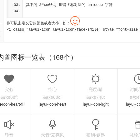
其中的 &#xe60c; 即是图标对应的 unicode 字符
你可以去定义它的颜色或者大小，如：
<i class="layui-icon layui-icon-face-smile" style="font-size:
内置图标一览表（168个）
实心
空心
亮度/晴
时间
&#xe68f;
&#xe68c;
&#xe748;
&#xe
i-icon-heart-fill
layui-icon-heart
layui-icon-light
layui-ic
静音
录音/麦克风
密钥/钥匙
礼物