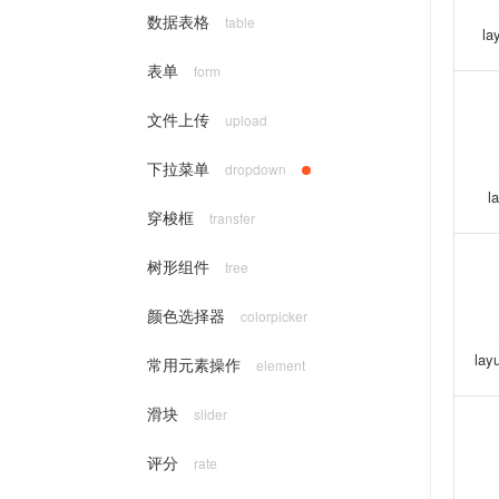
数据表格
table
la
表单
form
文件上传
upload
下拉菜单
dropdown
l
穿梭框
transfer
树形组件
tree
颜色选择器
colorpicker
lay
常用元素操作
element
滑块
slider
评分
rate