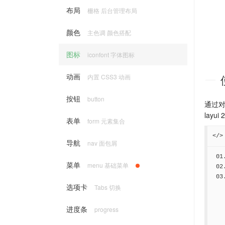
布局
栅格 后台管理布局
颜色
主色调 颜色搭配
图标
iconfont 字体图标
动画
内置 CSS3 动画
按钮
button
通过
layu
表单
form 元素集合
</>
导航
nav 面包屑
菜单
menu 基础菜单
选项卡
Tabs 切换
进度条
progress