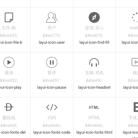
文件-粗
用户
发现-实心
loa
&#xe655;
&#xe770;
&#xe670;
&#xe
yui-icon-file-b
layui-icon-user
layui-icon-find-fill
layui-ico
播放
暂停
音频-耳机
视
&#xe652;
&#xe651;
&#xe6fc;
&#xe
yui-icon-play
layui-icon-pause
layui-icon-headset
layui-ic
删除线
代码
HTML
字体
&#xe64f;
&#xe64e;
&#xe64b;
&#xe
i-icon-fonts-del
layui-icon-fonts-code
layui-icon-fonts-html
layui-ico