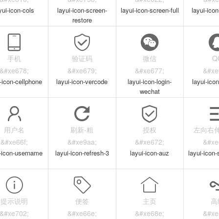
yui-icon-cols
layui-icon-screen-
layui-icon-screen-full
layui-icon
restore
手机
验证码
微信
Q
&#xe678;
&#xe679;
&#xe677;
&#xe
i-icon-cellphone
layui-icon-vercode
layui-icon-login-
layui-icon
wechat
用户名
刷新-粗
授权
左向右
&#xe66f;
&#xe9aa;
&#xe672;
&#xe
i-icon-username
layui-icon-refresh-3
layui-icon-auz
layui-icon-
提示说明
便签
主页
高
&#xe702;
&#xe66e;
&#xe68e;
&#xe