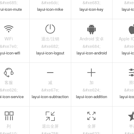
&#xe685;
&#xe6dc;
&#xe683;
&#xe
yui-icon-mute
layui-icon-mike
layui-icon-key
layui-ic
WiFi
退出/注销
Android 安卓
Apple 
&#xe7e0;
&#xe682;
&#xe684;
&#xe
ayui-icon-wifi
layui-icon-logout
layui-icon-android
layui-i
客服
减
加
滑
&#xe626;
&#xe67e;
&#xe624;
&#xe
ui-icon-service
layui-icon-subtraction
layui-icon-addition
layui-ico
列
退出全屏
全屏
半
&#xe610;
&#xe758;
&#xe622;
&#xe