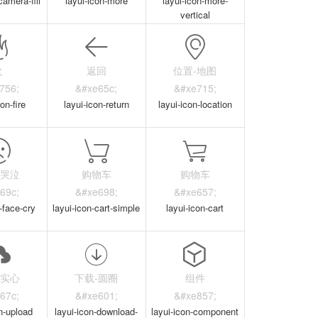
camera-fill
layui-icon-more
layui-icon-more-
vertical
火
返回
位置-地图
756;
&#xe65c;
&#xe715;
on-fire
layui-icon-return
layui-icon-location
-哭泣
购物车
购物车
69c;
&#xe698;
&#xe657;
-face-cry
layui-icon-cart-simple
layui-icon-cart
-实心
下载-圆圈
组件
67c;
&#xe601;
&#xe857;
on-upload
layui-icon-download-
layui-icon-component