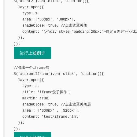
  $('#test2').on('click', function(){

    layer.open({

      type: 1,

      area: ['600px', '360px'],

      shadeClose: true, //点击遮罩关闭

      content: '\<\div style="padding:20px;">自定义内容\<\/div>'

    });

  });

运行上述例子
  //弹出一个iframe层

  $('#parentIframe').on('click', function(){

    layer.open({

      type: 2,

      title: 'iframe父子操作',

      maxmin: true,

      shadeClose: true, //点击遮罩关闭层

      area : ['800px' , '520px'],

      content: 'test/iframe.html'

    });

  });
