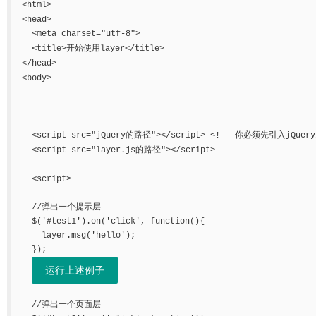
<
<
head>

  <meta charset="utf-8">

<
<
title>开始使用layer
<
<
body>

<
<
script src="jQuery的路径">
/script> <!-- 你必须先引入jQuer
<
<
script src="layer.js的路径">
/script>

<
script>

  //弹出一个提示层

  $('#test1').on('click', function(){

    layer.msg('hello');

  });

运行上述例子
  //弹出一个页面层
