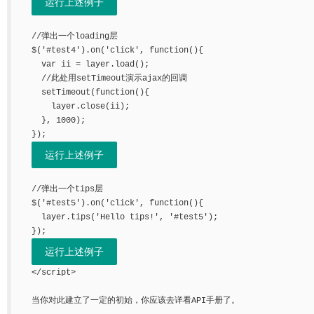
运行上述例子
  //弹出一个loading层

  $('#test4').on('click', function(){

    var ii = layer.load();

    //此处用setTimeout演示ajax的回调

    setTimeout(function(){

      layer.close(ii);

    }, 1000);

  });

运行上述例子
  //弹出一个tips层

  $('#test5').on('click', function(){

    layer.tips('Hello tips!', '#test5');

  });

运行上述例子
<
/script>

  当你对此建立了一定的初始，你应该去详看API手册了。
